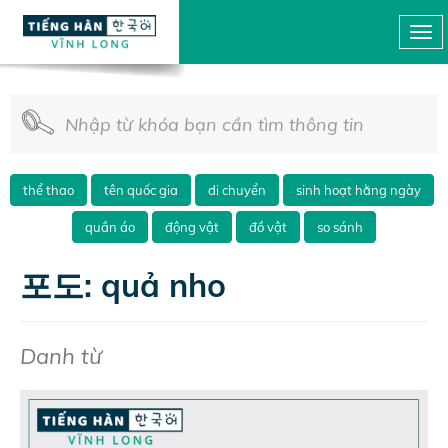
thể thao
tên quốc gia
di chuyển
sinh hoạt hằng ngày
quần áo
động vật
đồ vật
so sánh
포도: quả nho
Danh từ