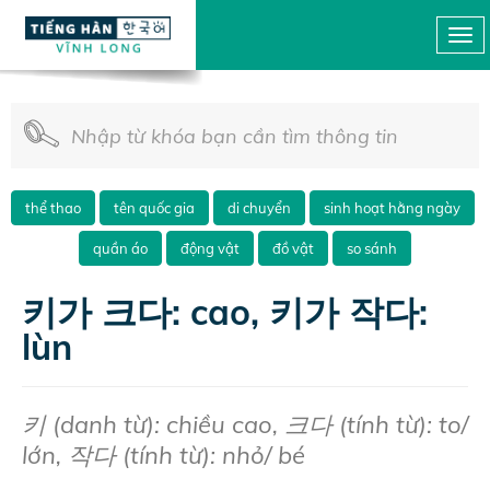
thể thao
tên quốc gia
di chuyển
sinh hoạt hằng ngày
quần áo
động vật
đồ vật
so sánh
키가 크다: cao, 키가 작다:
lùn
키 (danh từ): chiều cao, 크다 (tính từ): to/
lớn, 작다 (tính từ): nhỏ/ bé