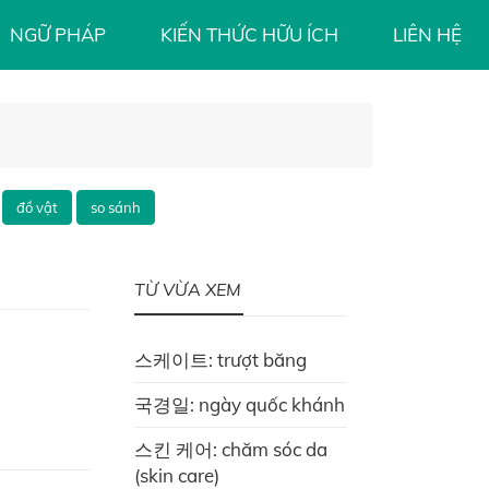
NGỮ PHÁP
KIẾN THỨC HỮU ÍCH
LIÊN HỆ
đồ vật
so sánh
TỪ VỪA XEM
스케이트: trượt băng
국경일: ngày quốc khánh
스킨 케어: chăm sóc da
(skin care)