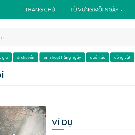
TRANG CHỦ
TỪ VỰNG MỖI NGÀY
c gia
di chuyển
sinh hoạt hằng ngày
quần áo
động vật
i
VÍ DỤ