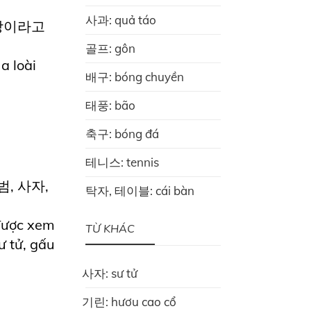
사과: quả táo
상이라고
골프: gôn
a loài
배구: bóng chuyền
태풍: bão
축구: bóng đá
테니스: tennis
 범, 사자,
탁자, 테이블: cái bàn
được xem
TỪ KHÁC
ư tử, gấu
사자: sư tử
기린: hươu cao cổ