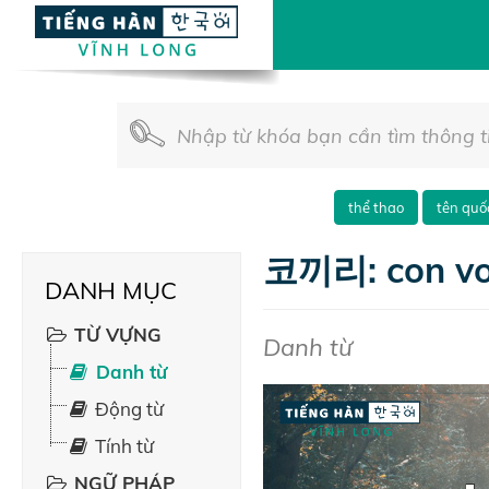
thể thao
tên quố
코끼리: con vo
DANH MỤC
TỪ VỰNG
Danh từ
Danh từ
Động từ
Tính từ
NGỮ PHÁP