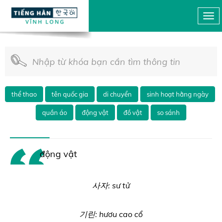
thể thao
tên quốc gia
di chuyển
sinh hoạt hằng ngày
quần áo
động vật
đồ vật
so sánh
động vật
사자: sư tử
기린: hươu cao cổ